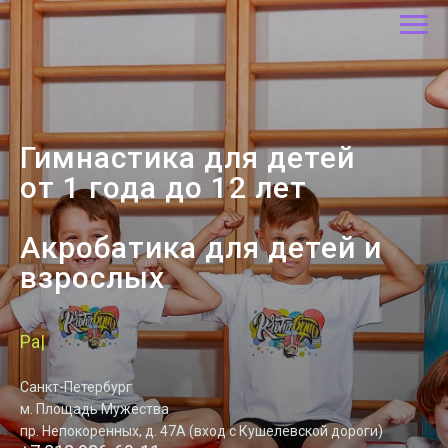
Гимнастика для детей
от 1 года до 12 лет
Акробатика для детей и
взрослых
Укрепить
|
Санкт-Петербург
м. Площадь Мужества
пр. Непокоренных, д. 47А (вход с Кушелевской дороги)